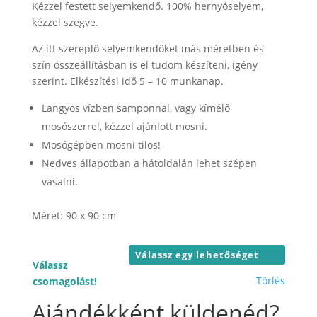
-
Kézzel festett selyemkendő. 100% hernyóselyem,
26.000 F
kézzel szegve.
Az itt szereplő selyemkendőket más méretben és
szín összeállításban is el tudom készíteni, igény
szerint. Elkészítési idő 5 – 10 munkanap.
Langyos vízben samponnal, vagy kímélő
mosószerrel, kézzel ajánlott mosni.
Mosógépben mosni tilos!
Nedves állapotban a hátoldalán lehet szépen
vasalni.
Méret: 90 x 90 cm
Válassz
Törlés
csomagolást!
Ajándékként küldenéd?