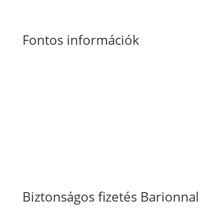
Fontos információk
Általános Szerződési Feltételek
Szállítási
és fizetési információk
Adatkezelési tájékoztató
Süti szabályzat
Biztonságos fizetés Barionnal