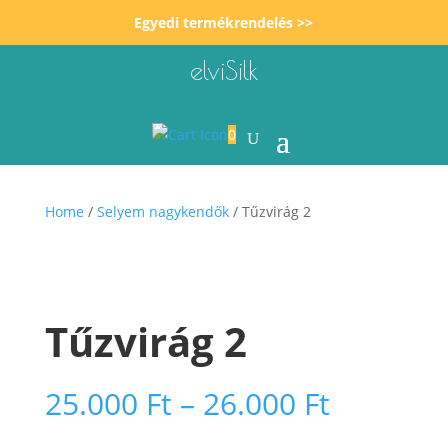
Egyedi termékrendelés >>
elviSilk
0
Home
/
Selyem nagykendők
/ Tűzvirág 2
Tűzvirág 2
Ártarto
25.000
Ft
–
26.000
Ft
25.000 F