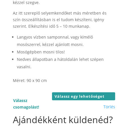
26.000 F
kézzel szegve.
Az itt szereplő selyemkendőket más méretben és
szín összeállításban is el tudom készíteni, igény
szerint. Elkészítési idő 5 – 10 munkanap.
Langyos vízben samponnal, vagy kímélő
mosószerrel, kézzel ajánlott mosni.
Mosógépben mosni tilos!
Nedves állapotban a hátoldalán lehet szépen
vasalni.
Méret: 90 x 90 cm
Válassz
Törlés
csomagolást!
Ajándékként küldenéd?