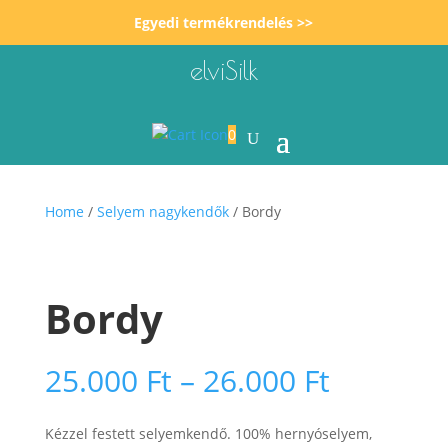
Egyedi termékrendelés >>
elviSilk
0
Home
/
Selyem nagykendők
/ Bordy
Bordy
Ártarto
25.000
Ft
–
26.000
Ft
25.000 F
-
Kézzel festett selyemkendő. 100% hernyóselyem,