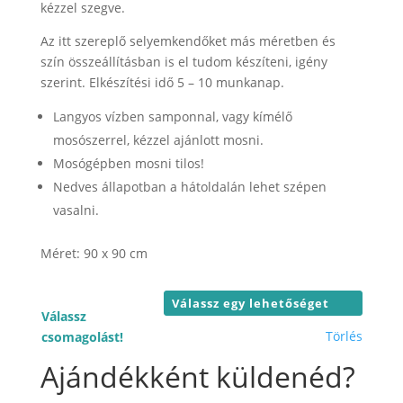
24.000 F
kézzel szegve.
Az itt szereplő selyemkendőket más méretben és
szín összeállításban is el tudom készíteni, igény
szerint. Elkészítési idő 5 – 10 munkanap.
Langyos vízben samponnal, vagy kímélő
mosószerrel, kézzel ajánlott mosni.
Mosógépben mosni tilos!
Nedves állapotban a hátoldalán lehet szépen
vasalni.
Méret: 90 x 90 cm
Válassz
Törlés
csomagolást!
Ajándékként küldenéd?