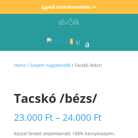
Egyedi termékrendelés >>
elviSilk
0
Home
/
Selyem nagykendők
/ Tacskó /bézs/
Tacskó /bézs/
Ártarto
23.000
Ft
–
24.000
Ft
23.000 F
-
Kézzel festett selyemkendő. 100% hernyóselyem,