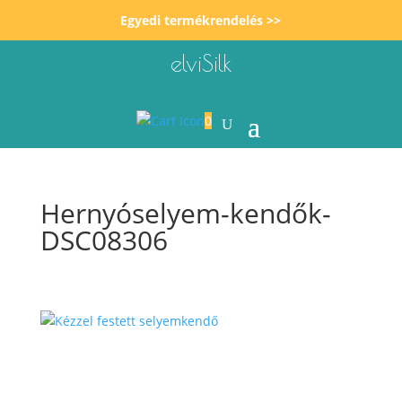
Egyedi termékrendelés >>
elviSilk
0
Hernyóselyem-kendők-
DSC08306