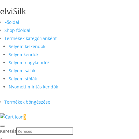
elviSilk
Főoldal
Shop főoldal
Termékek kategóriánként
Selyem kiskendők
Selyemkendők
Selyem nagykendők
Selyem sálak
Selyem stólák
Nyomott mintás kendők
Termékek böngészése
0
Keresés
×