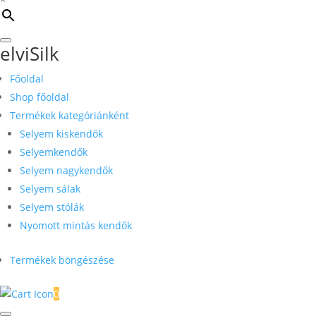
elviSilk
Főoldal
Shop főoldal
Termékek kategóriánként
Selyem kiskendők
Selyemkendők
Selyem nagykendők
Selyem sálak
Selyem stólák
Nyomott mintás kendők
Termékek böngészése
0