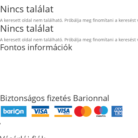
Nincs találat
A keresett oldal nem található. Próbálja meg finomítani a keresést 
Nincs találat
A keresett oldal nem található. Próbálja meg finomítani a keresést 
Fontos információk
Általános Szerződési Feltételek
Szállítási
és fizetési információk
Adatkezelési tájékoztató
Süti szabályzat
Biztonságos fizetés Barionnal