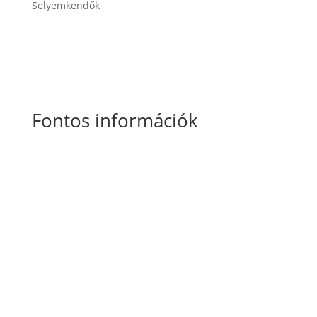
Selyemkendők
Fontos információk
Általános Szerződési Feltételek
Szállítási
és fizetési információk
Adatkezelési tájékoztató
Süti szabályzat