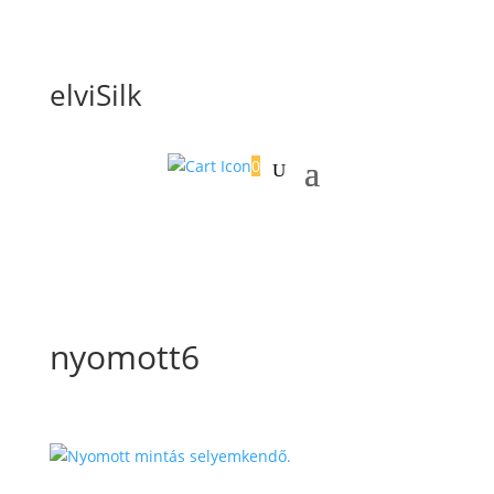
elviSilk
0
nyomott6