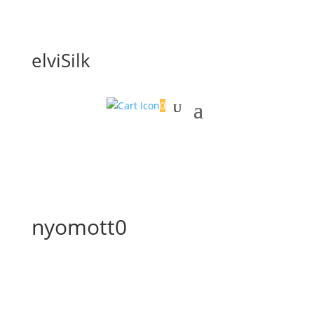
elviSilk
0
nyomott0