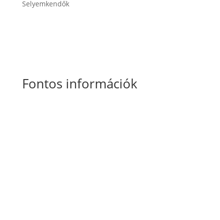
Selyemkendők
Fontos információk
Általános Szerződési Feltételek
Szállítási
és fizetési információk
Adatkezelési tájékoztató
Süti szabályzat