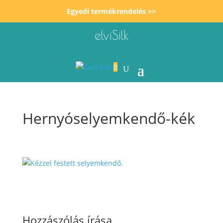
Egyedi termékrendelés >>
elviSilk
0
Hernyóselyemkendő-kék
Hozzászólás írása