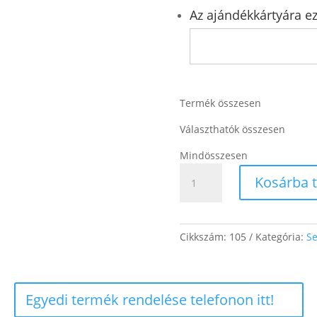
Az ajándékkártyára ez
Termék összesen
Választhatók összesen
Mindösszesen
Népi
Kosárba 
motívumos
2.
mennyiség
Cikkszám:
105
Kategória:
Se
Egyedi termék rendelése telefonon itt!