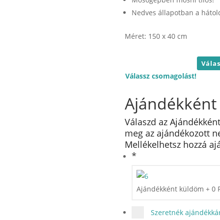
Nedves állapotban a hátold
Méret: 150 x 40 cm
Válassz csomagolást!
Ajándékként
Válaszd az Ajándékként
meg az ajándékozott nev
Mellékelhetsz hozzá ajá
*
Ajándékként küldöm
+
0
Szeretnék ajándékkár