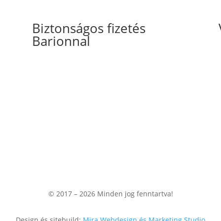
Biztonságos fizetés
Barionnal
© 2017 – 2026
Minden jog fenntartva!
Design és sitebuild:
Mira Webdesign és Marketing Studio