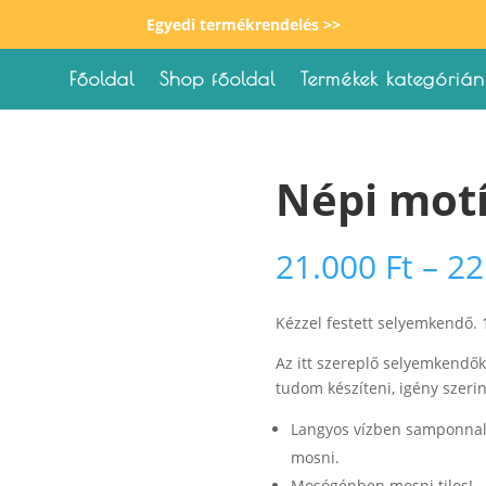
Egyedi termékrendelés >>
Főoldal
Shop főoldal
Termékek kategórián
Népi mot
21.000
Ft
–
22
Kézzel festett selyemkendő.
Az itt szereplő selyemkendők
tudom készíteni, igény szerin
Langyos vízben samponnal, 
mosni.
Mosógépben mosni tilos!