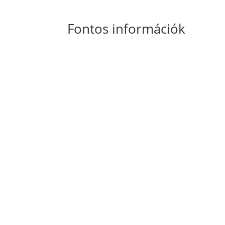
Fontos információk
Általános Szerződési Feltételek
Szállítási
és fizetési információk
Adatkezelési tájékoztató
Süti szabályzat