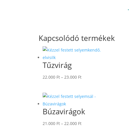
Kapcsolódó termékek
Tűzvirág
Ártartomány:
22.000
Ft
–
23.000
Ft
22.000 Ft
-
23.000 Ft
Búzavirágok
Ártartomány:
21.000
Ft
–
22.000
Ft