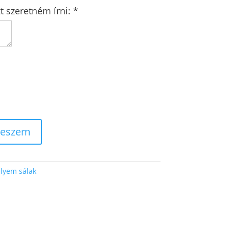
t szeretném írni:
*
teszem
lyem sálak