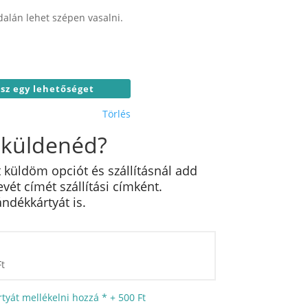
alán lehet szépen vasalni.
Törlés
 küldenéd?
 küldöm opciót és szállításnál add
ét címét szállítási címként.
ndékkártyát is.
Ft
tyát mellékelni hozzá
*
+
500 Ft