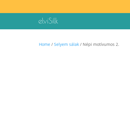
elviSilk
Home
/
Selyem sálak
/ Népi motívumos 2.