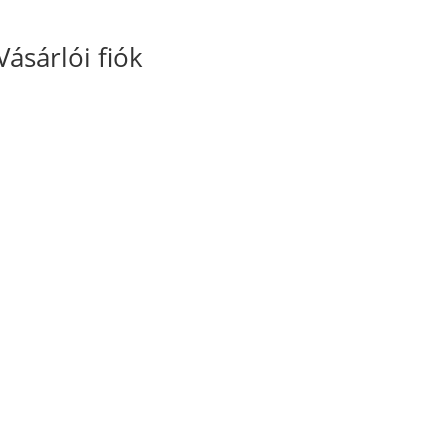
Vásárlói fiók
Fiókom
Kosaram
Rendeléseim