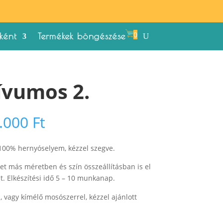
0
ként
Termékek böngészése
ívumos 2.
Ártartomány:
.000
Ft
21.000 Ft
-
 100% hernyóselyem, kézzel szegve.
22.000 Ft
et más méretben és szín összeállításban is el
t. Elkészítési idő 5 – 10 munkanap.
vagy kímélő mosószerrel, kézzel ajánlott