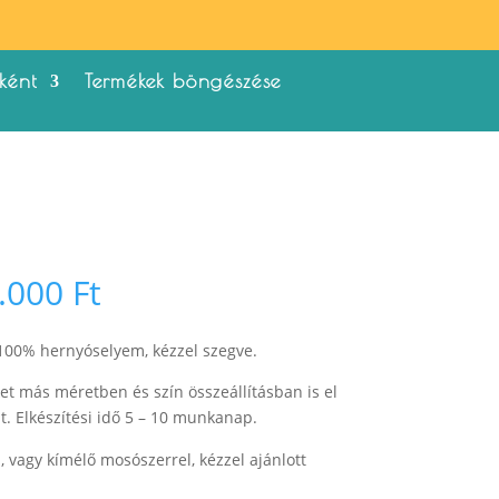
ként
Termékek böngészése
Ártartomány:
.000
Ft
22.000 Ft
-
 100% hernyóselyem, kézzel szegve.
23.000 Ft
et más méretben és szín összeállításban is el
t. Elkészítési idő 5 – 10 munkanap.
vagy kímélő mosószerrel, kézzel ajánlott