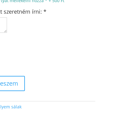
tyát mellékelni hozzá
*
+
500 Ft
t szeretném írni:
*
teszem
lyem sálak