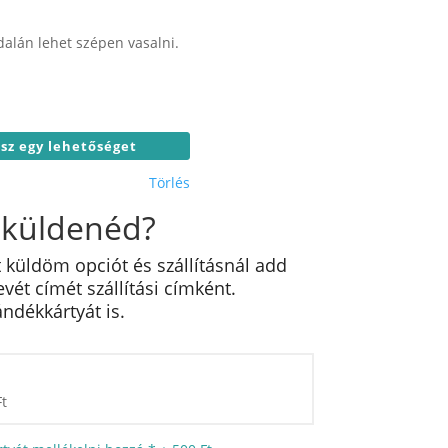
alán lehet szépen vasalni.
Törlés
 küldenéd?
 küldöm opciót és szállításnál add
ét címét szállítási címként.
ndékkártyát is.
Ft