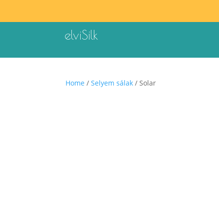
elviSilk
Home
/
Selyem sálak
/ Solar