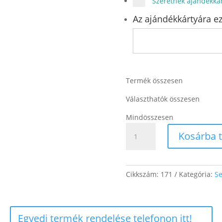
Szeretnék ajándékkár
Az ajándékkártyára ez
Termék összesen
Választhatók összesen
Mindösszesen
Solar
Kosárba 
mennyiség
Cikkszám:
171
Kategória:
Se
Egyedi termék rendelése telefonon itt!