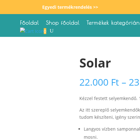
Egyedi termékrendelés >>
Főoldal
Shop főoldal
Termékek kategórián
0
Solar
22.000
Ft
–
23
Kézzel festett selyemkendő.
Az itt szereplő selyemkendők
tudom készíteni, igény szerin
Langyos vízben samponnal, 
mosni.