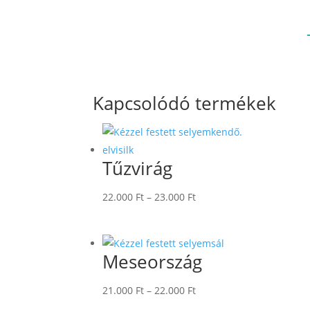
Kapcsolódó termékek
Tűzvirág
Ártartomány:
22.000
Ft
–
23.000
Ft
22.000 Ft
-
23.000 Ft
Meseország
Ártartomány:
21.000
Ft
–
22.000
Ft
21.000 Ft