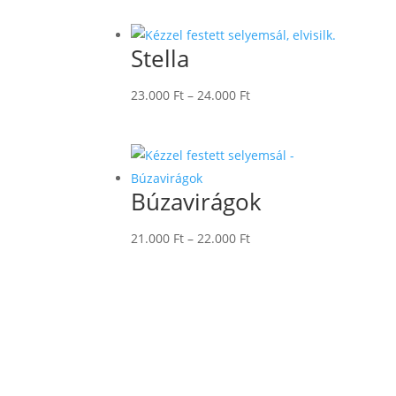
-
22.000 Ft
Stella
Ártartomány:
23.000
Ft
–
24.000
Ft
23.000 Ft
-
24.000 Ft
Búzavirágok
Ártartomány:
21.000
Ft
–
22.000
Ft
21.000 Ft
-
22.000 Ft