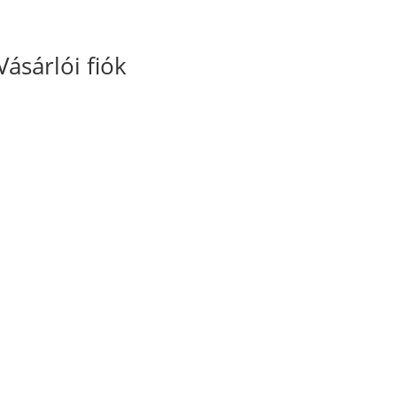
Vásárlói fiók
Fiókom
Kosaram
Rendeléseim