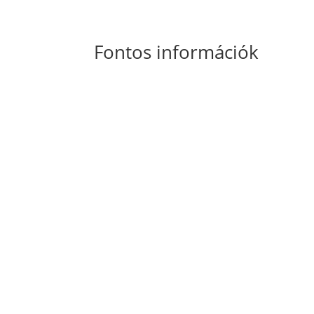
Fontos információk
Általános Szerződési Feltételek
Szállítási
és fizetési információk
Adatkezelési tájékoztató
Süti szabályzat