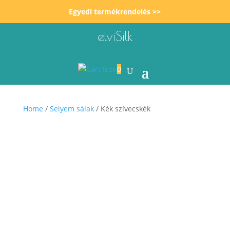
Egyedi termékrendelés >>
elviSilk
0
Home
/
Selyem sálak
/ Kék szívecskék