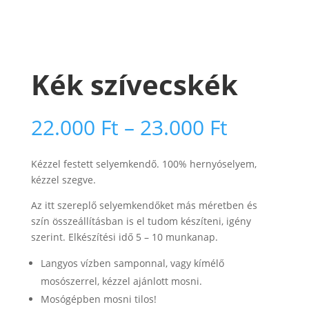
Kék szívecskék
Ártarto
22.000
Ft
–
23.000
Ft
22.000 F
-
Kézzel festett selyemkendő. 100% hernyóselyem,
23.000 F
kézzel szegve.
Az itt szereplő selyemkendőket más méretben és
szín összeállításban is el tudom készíteni, igény
szerint. Elkészítési idő 5 – 10 munkanap.
Langyos vízben samponnal, vagy kímélő
mosószerrel, kézzel ajánlott mosni.
Mosógépben mosni tilos!