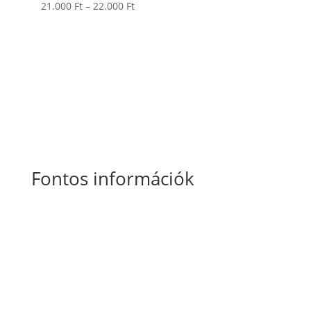
Ártartomány:
21.000
Ft
–
22.000
Ft
21.000 Ft
-
22.000 Ft
Fontos információk
Általános Szerződési Feltételek
Szállítási
és fizetési információk
Adatkezelési tájékoztató