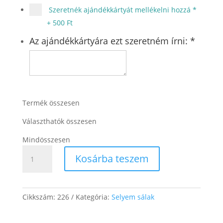
Szeretnék ajándékkártyát mellékelni hozzá
*
+
500 Ft
Az ajándékkártyára ezt szeretném írni:
*
Termék összesen
Választhatók összesen
Mindösszesen
Kék
Kosárba teszem
szívecskék
mennyiség
Cikkszám:
226
Kategória:
Selyem sálak