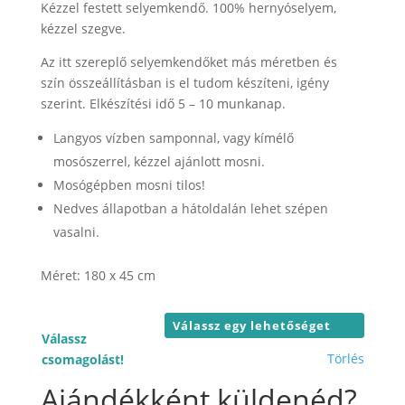
-
Kézzel festett selyemkendő. 100% hernyóselyem,
27.000 F
kézzel szegve.
Az itt szereplő selyemkendőket más méretben és
szín összeállításban is el tudom készíteni, igény
szerint. Elkészítési idő 5 – 10 munkanap.
Langyos vízben samponnal, vagy kímélő
mosószerrel, kézzel ajánlott mosni.
Mosógépben mosni tilos!
Nedves állapotban a hátoldalán lehet szépen
vasalni.
Méret: 180 x 45 cm
Válassz
Törlés
csomagolást!
Ajándékként küldenéd?