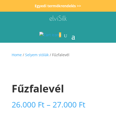
Egyedi termékrendelés >>
elviSilk
0
Home
/
Selyem stólák
/ Fűzfalevél
Fűzfalevél
Ártarto
26.000
Ft
–
27.000
Ft
26.000 F