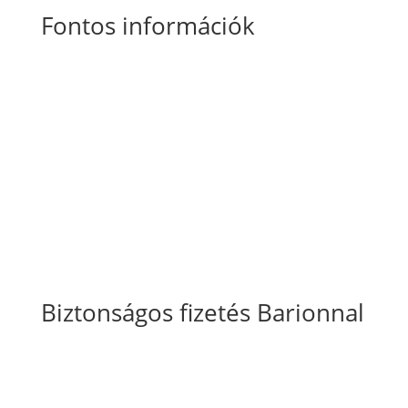
Fontos információk
Általános Szerződési Feltételek
Szállítási
és fizetési információk
Adatkezelési tájékoztató
Süti szabályzat
Biztonságos fizetés Barionnal