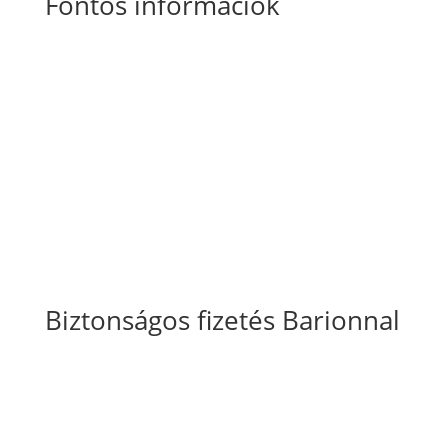
Fontos információk
Általános Szerződési Feltételek
Szállítási
és fizetési információk
Adatkezelési tájékoztató
Süti szabályzat
Biztonságos fizetés Barionnal