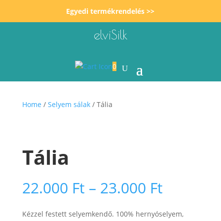
Egyedi termékrendelés >>
elviSilk
0
Home
/
Selyem sálak
/ Tália
Tália
Ártarto
22.000
Ft
–
23.000
Ft
22.000 F
-
Kézzel festett selyemkendő. 100% hernyóselyem,