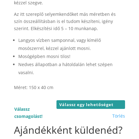
23.000 F
kézzel szegve.
Az itt szereplő selyemkendőket más méretben és
szín összeállításban is el tudom készíteni, igény
szerint. Elkészítési idő 5 – 10 munkanap.
Langyos vízben samponnal, vagy kímélő
mosószerrel, kézzel ajánlott mosni.
Mosógépben mosni tilos!
Nedves állapotban a hátoldalán lehet szépen
vasalni.
Méret: 150 x 40 cm
Válassz
Törlés
csomagolást!
Ajándékként küldenéd?