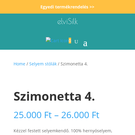
Egyedi termékrendelés >>
elviSilk
0
Home
/
Selyem stólák
/ Szimonetta 4.
Szimonetta 4.
Ártarto
25.000
Ft
–
26.000
Ft
25.000 F
-
Kézzel festett selyemkendő. 100% hernyóselyem,