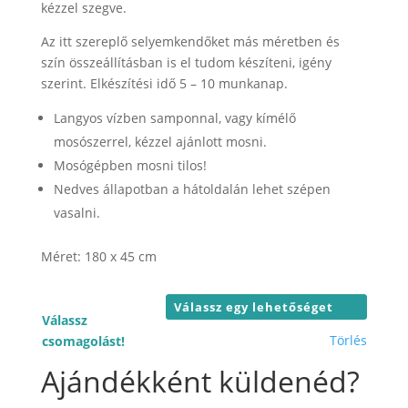
26.000 F
kézzel szegve.
Az itt szereplő selyemkendőket más méretben és
szín összeállításban is el tudom készíteni, igény
szerint. Elkészítési idő 5 – 10 munkanap.
Langyos vízben samponnal, vagy kímélő
mosószerrel, kézzel ajánlott mosni.
Mosógépben mosni tilos!
Nedves állapotban a hátoldalán lehet szépen
vasalni.
Méret: 180 x 45 cm
Válassz
Törlés
csomagolást!
Ajándékként küldenéd?