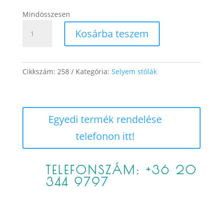
Mindösszesen
Szimonetta
Kosárba teszem
4.
mennyiség
Cikkszám:
258
Kategória:
Selyem stólák
Egyedi termék rendelése
telefonon itt!
TELEFONSZÁM: +36 20
344 9797