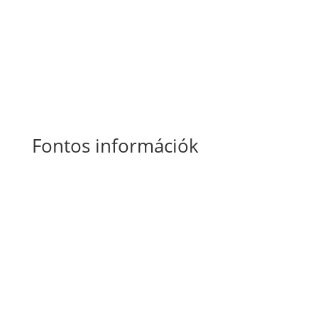
-
26.000 Ft
Fontos információk
Általános Szerződési Feltételek
Szállítási
és fizetési információk
Adatkezelési tájékoztató
Süti szabályzat