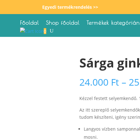
Egyedi termékrendelés >>
Főoldal
Shop főoldal
Termékek kategórián
0
Sárga gin
24.000
Ft
–
25
Kézzel festett selyemkendő.
Az itt szereplő selyemkendők
tudom készíteni, igény szerin
Langyos vízben samponnal, 
mosni.