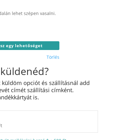
alán lehet szépen vasalni.
Törlés
 küldenéd?
 küldöm opciót és szállításnál add
ét címét szállítási címként.
ndékkártyát is.
Ft