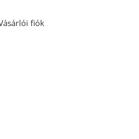
Vásárlói fiók
Fiókom
Kosaram
Rendeléseim