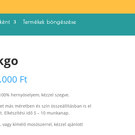
ként
Termékek böngészése
kgo
Ártartomány:
.000
Ft
24.000 Ft
-
 100% hernyóselyem, kézzel szegve.
25.000 Ft
et más méretben és szín összeállításban is el
t. Elkészítési idő 5 – 10 munkanap.
vagy kímélő mosószerrel, kézzel ajánlott