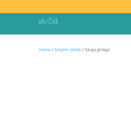
elviSilk
Home
/
Selyem stólák
/ Sárga ginkgo