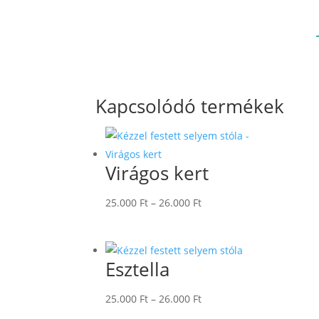
Kapcsolódó termékek
Virágos kert
Ártartomány:
25.000
Ft
–
26.000
Ft
25.000 Ft
-
26.000 Ft
Esztella
Ártartomány:
25.000
Ft
–
26.000
Ft
25.000 Ft