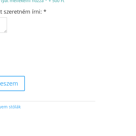
tyát mellékelni hozzá
*
+
500 Ft
t szeretném írni:
*
teszem
yem stólák