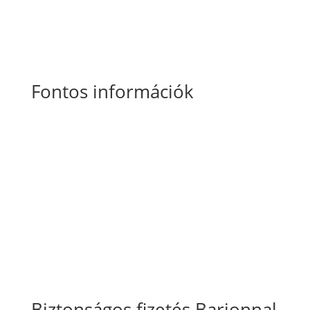
Fontos információk
Általános Szerződési Feltételek
Szállítási
és fizetési információk
Adatkezelési tájékoztató
Süti szabályzat
Biztonságos fizetés Barionnal