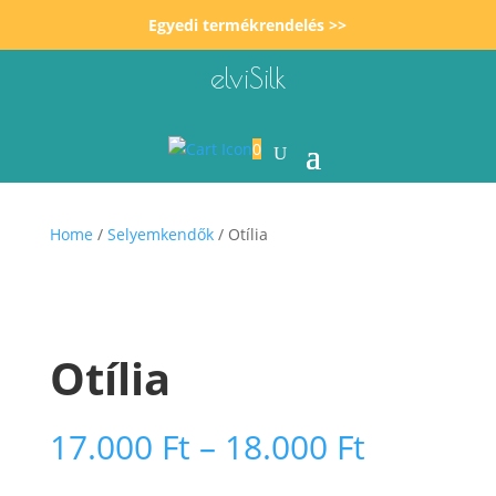
Egyedi termékrendelés >>
elviSilk
0
Home
/
Selyemkendők
/ Otília
Otília
Ártarto
17.000
Ft
–
18.000
Ft
17.000 F