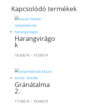
Kapcsolódó termékek
Harangvirágo
k
Ártartomány:
18.000
Ft
–
19.000
Ft
18.000 Ft
-
19.000 Ft
Gránátalma
2.
Ártartomány:
17.000
Ft
–
18.000
Ft
17.000 Ft