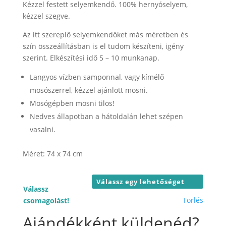
-
Kézzel festett selyemkendő. 100% hernyóselyem,
18.000 F
kézzel szegve.
Az itt szereplő selyemkendőket más méretben és
szín összeállításban is el tudom készíteni, igény
szerint. Elkészítési idő 5 – 10 munkanap.
Langyos vízben samponnal, vagy kímélő
mosószerrel, kézzel ajánlott mosni.
Mosógépben mosni tilos!
Nedves állapotban a hátoldalán lehet szépen
vasalni.
Méret: 74 x 74 cm
Válassz
Törlés
csomagolást!
Ajándékként küldenéd?