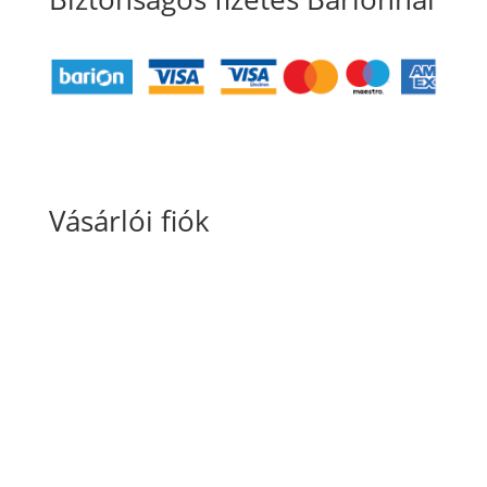
Vásárlói fiók
Fiókom
Kosaram
Rendeléseim