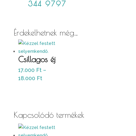
344 9797
Érdekelhetnek még…
Csillagos éj
17.000
Ft
–
Ártartomány:
18.000
Ft
17.000 Ft
-
18.000 Ft
Kapcsolódó termékek