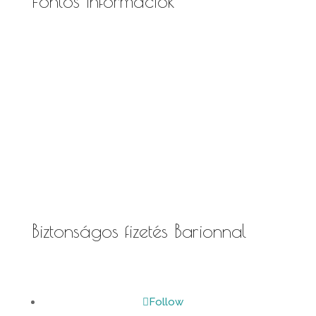
Fontos információk
Általános Szerződési Feltételek
Szállítási
és fizetési információk
Adatkezelési tájékoztató
Süti szabályzat
Biztonságos fizetés Barionnal
Follow