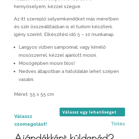
13.000 
hernyóselyem, kézzel szegve.
Az itt szereplő selyemkendőket más méretben
és szín összeállításban is el tudom készíteni,
igény szerint. Elkészítési idő 5 – 10 munkanap.
Langyos vízben samponnal, vagy kímélő
mosószerrel, kézzel ajánlott mosni.
Mosógépben mosni tilos!
Nedves állapotban a hátoldalán lehet szépen
vasalni.
Méret: 55 x 55 cm
Válassz
Törlés
csomagolást!
Ajándékként küldenéd?