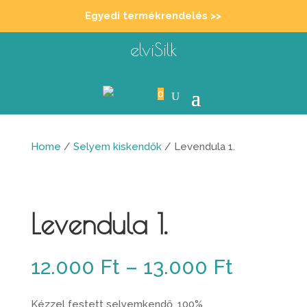
Egyedi termékrendelés >>
elviSilk
0
Home
/
Selyem kiskendők
/ Levendula 1.
Levendula 1.
Ártarto
12.000
Ft
–
13.000
Ft
12.000 
-
Kézzel festett selyemkendő. 100%