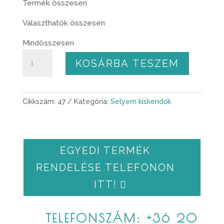
Termék összesen
Választhatók összesen
Mindösszesen
Levendula
KOSÁRBA TESZEM
1.
mennyiség
Cikkszám:
47
Kategória:
Selyem kiskendők
EGYEDI TERMÉK
RENDELÉSE TELEFONON
ITT!
TELEFONSZÁM: +36 20