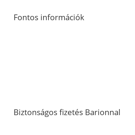
Fontos információk
Általános Szerződési Feltételek
Szállítási
és fizetési információk
Adatkezelési tájékoztató
Süti szabályzat
Biztonságos fizetés Barionnal