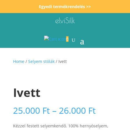
Egyedi termékrendelés >>
elviSilk
0
Home
/
Selyem stólák
/ Ivett
Ivett
Ártarto
25.000
Ft
–
26.000
Ft
25.000 F
-
Kézzel festett selyemkendő. 100% hernyóselyem,