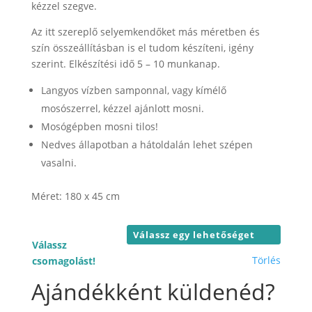
26.000 F
kézzel szegve.
Az itt szereplő selyemkendőket más méretben és
szín összeállításban is el tudom készíteni, igény
szerint. Elkészítési idő 5 – 10 munkanap.
Langyos vízben samponnal, vagy kímélő
mosószerrel, kézzel ajánlott mosni.
Mosógépben mosni tilos!
Nedves állapotban a hátoldalán lehet szépen
vasalni.
Méret: 180 x 45 cm
Válassz
Törlés
csomagolást!
Ajándékként küldenéd?