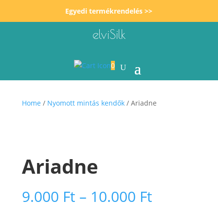
Egyedi termékrendelés >>
elviSilk
0
Home
/
Nyomott mintás kendők
/ Ariadne
Ariadne
Ártartom
9.000
Ft
–
10.000
Ft
9.000 Ft