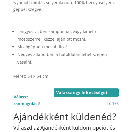
-
Nyomott mintás selyemkendő. 100% hernyóselyem,
10.000 Ft
géppel szegve.
Langyos vízben samponnal, vagy kímélő
mosószerrel, kézzel ajánlott mosni.
Mosógépben mosni tilos!
Nedves állapotban a hátoldalán lehet szépen
vasalni.
Méret: 54 x 54 cm
Válassz
Törlés
csomagolást!
Ajándékként küldenéd?
Válaszd az Ajándékként küldöm opciót és