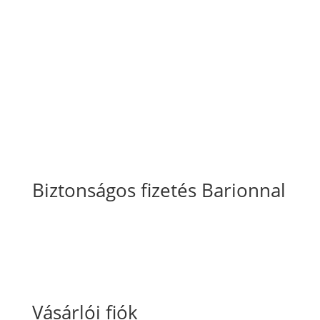
Általános Szerződési Feltételek
Szállítási
és fizetési információk
Adatkezelési tájékoztató
Süti szabályzat
Biztonságos fizetés Barionnal
Vásárlói fiók