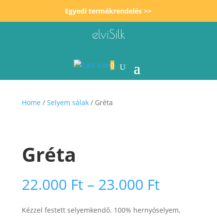
Egyedi termékrendelés >>
elviSilk
0
Home
/
Selyem sálak
/ Gréta
Gréta
Ártarto
22.000
Ft
–
23.000
Ft
22.000 F
-
Kézzel festett selyemkendő. 100% hernyóselyem,