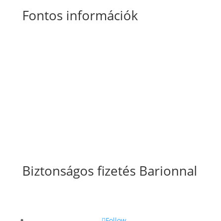
Fontos információk
Általános Szerződési Feltételek
Szállítási
és fizetési információk
Adatkezelési tájékoztató
Süti szabályzat
Biztonságos fizetés Barionnal
Follow