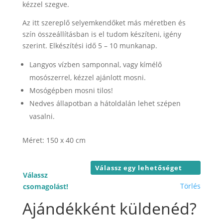
23.000 F
kézzel szegve.
Az itt szereplő selyemkendőket más méretben és
szín összeállításban is el tudom készíteni, igény
szerint. Elkészítési idő 5 – 10 munkanap.
Langyos vízben samponnal, vagy kímélő
mosószerrel, kézzel ajánlott mosni.
Mosógépben mosni tilos!
Nedves állapotban a hátoldalán lehet szépen
vasalni.
Méret: 150 x 40 cm
Válassz
Törlés
csomagolást!
Ajándékként küldenéd?