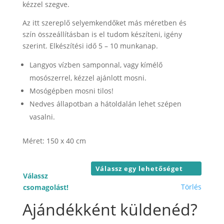
22.000 F
kézzel szegve.
Az itt szereplő selyemkendőket más méretben és
szín összeállításban is el tudom készíteni, igény
szerint. Elkészítési idő 5 – 10 munkanap.
Langyos vízben samponnal, vagy kímélő
mosószerrel, kézzel ajánlott mosni.
Mosógépben mosni tilos!
Nedves állapotban a hátoldalán lehet szépen
vasalni.
Méret: 150 x 40 cm
Válassz
Törlés
csomagolást!
Ajándékként küldenéd?