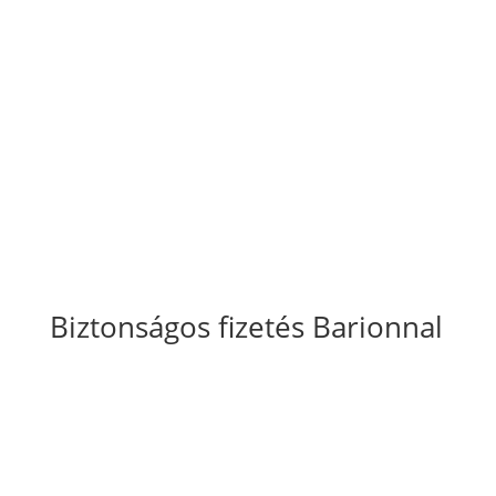
Általános Szerződési Feltételek
Szállítási
és fizetési információk
Adatkezelési tájékoztató
Süti szabályzat
Biztonságos fizetés Barionnal