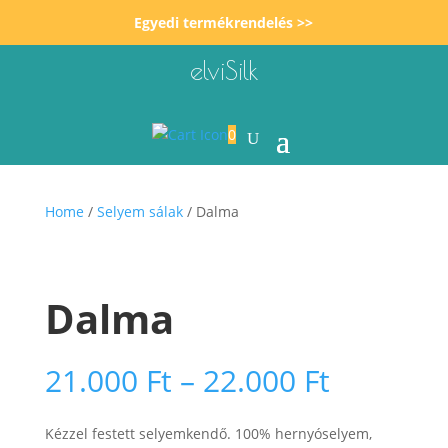
Egyedi termékrendelés >>
elviSilk
0
Home
/
Selyem sálak
/ Dalma
Dalma
Ártarto
21.000
Ft
–
22.000
Ft
21.000 F
-
Kézzel festett selyemkendő. 100% hernyóselyem,