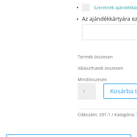
Szeretnék ajándékkár
Az ajándékkártyára ez
Termék összesen
Választhatók összesen
Mindösszesen
Ceres
Kosárba 
mennyiség
Cikkszám:
291-1
Kategória: