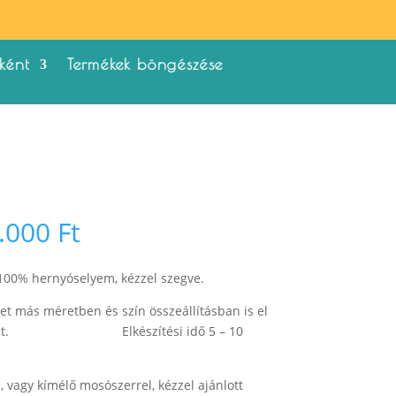
ként
Termékek böngészése
Ártartomány:
.000
Ft
10.000 Ft
-
 100% hernyóselyem, kézzel szegve.
11.000 Ft
et más méretben és szín összeállításban is el
 szerint. Elkészítési idő 5 – 10
vagy kímélő mosószerrel, kézzel ajánlott