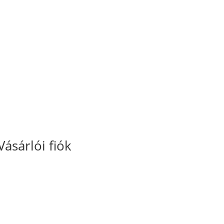
Vásárlói fiók
Fiókom
Kosaram