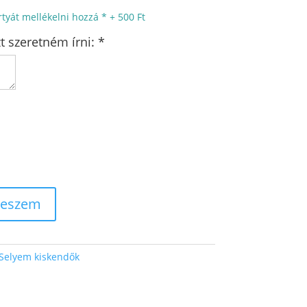
tyát mellékelni hozzá
*
+
500 Ft
t szeretném írni:
*
teszem
Selyem kiskendők