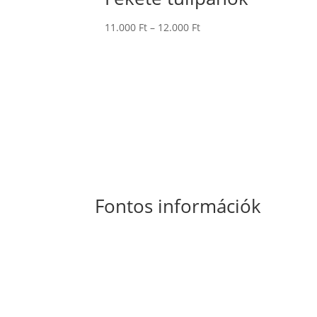
Ártartomány:
11.000
Ft
–
12.000
Ft
11.000 Ft
-
12.000 Ft
Fontos információk
Általános Szerződési Feltételek
Szállítási
és fizetési információk