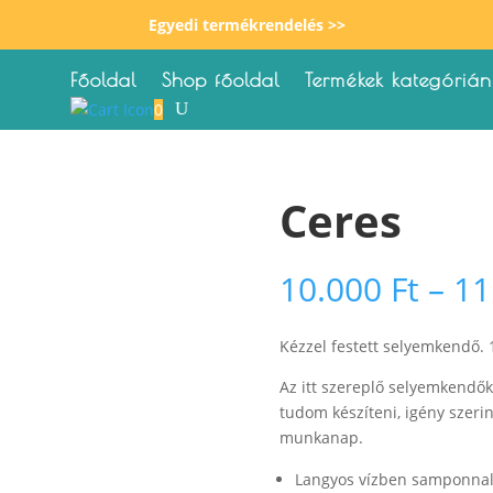
Egyedi termékrendelés >>
Főoldal
Shop főoldal
Termékek kategórián
0
Ceres
10.000
Ft
–
11
Kézzel festett selyemkendő.
Az itt szereplő selyemkendők
tudom készíteni, igény
munkanap.
Langyos vízben samponnal, 