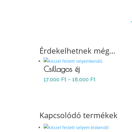
Érdekelhetnek még…
Csillagos éj
Ártartomány:
17.000
Ft
–
18.000
Ft
17.000 Ft
-
18.000 Ft
Kapcsolódó termékek