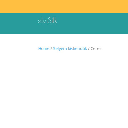
elviSilk
Home
/
Selyem kiskendők
/ Ceres