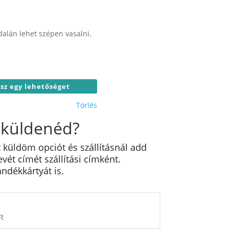
alán lehet szépen vasalni.
Törlés
 küldenéd?
 küldöm opciót és szállításnál add
ét címét szállítási címként.
ndékkártyát is.
Ft