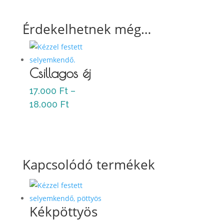
Érdekelhetnek még…
Csillagos éj
17.000
Ft
–
Ártartomány:
18.000
Ft
17.000 Ft
-
18.000 Ft
Kapcsolódó termékek
Kékpöttyös