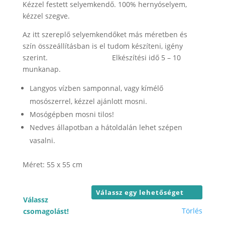
-
Kézzel festett selyemkendő. 100% hernyóselyem,
12.000 F
kézzel szegve.
Az itt szereplő selyemkendőket más méretben és
szín összeállításban is el tudom készíteni, igény
szerint. Elkészítési idő 5 – 10
munkanap.
Langyos vízben samponnal, vagy kímélő
mosószerrel, kézzel ajánlott mosni.
Mosógépben mosni tilos!
Nedves állapotban a hátoldalán lehet szépen
vasalni.
Méret: 55 x 55 cm
Válassz
Törlés
csomagolást!