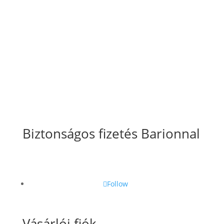
Általános Szerződési Feltételek
Szállítási
és fizetési információk
Adatkezelési tájékoztató
Süti szabályzat
Biztonságos fizetés Barionnal
Follow
Vásárlói fiók