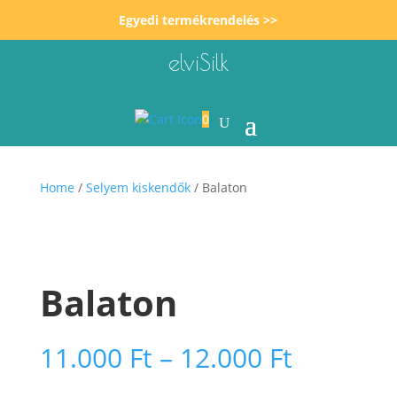
Egyedi termékrendelés >>
elviSilk
0
Home
/
Selyem kiskendők
/ Balaton
Balaton
Ártarto
11.000
Ft
–
12.000
Ft
11.000 F