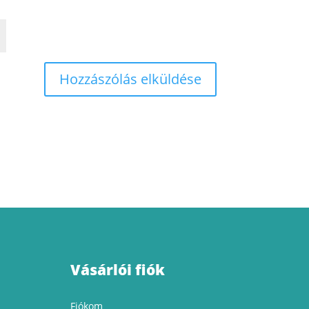
Vásárlói fiók
Fiókom