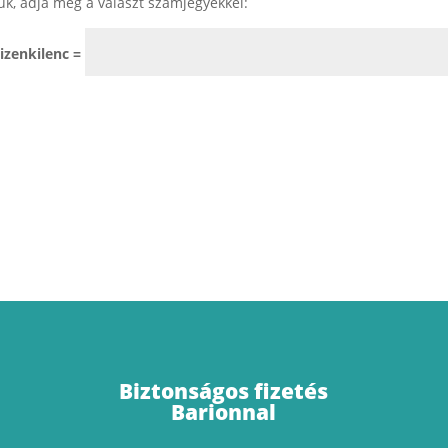
ük, adja meg a választ számjegyekkel:
tizenkilenc =
Biztonságos fizetés
Barionnal