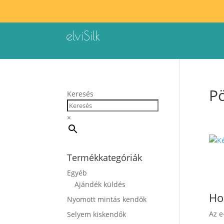
elviSilk
Pö
Keresés
×
Termékkategóriák
Egyéb
Ajándék küldés
Ho
Nyomott mintás kendők
Az e
Selyem kiskendők