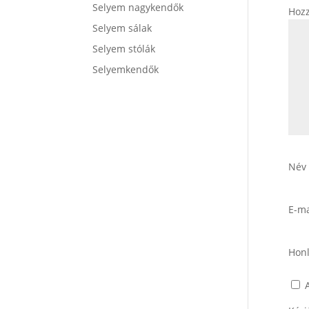
Selyem nagykendők
Hoz
Selyem sálak
Selyem stólák
Selyemkendők
Név
E-ma
Hon