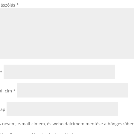
zászólás
*
*
il cím
*
lap
A nevem, e-mail címem, és weboldalcímem mentése a böngészőben