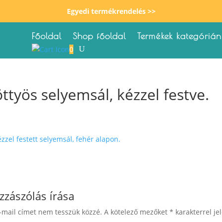
Egyedi termékrendelés >>
Főoldal
Shop főoldal
Termékek kategórián
0
ttyös selyemsál, kézzel festve.
zzászólás írása
-mail címet nem tesszük közzé.
A kötelező mezőket
*
karakterrel jel